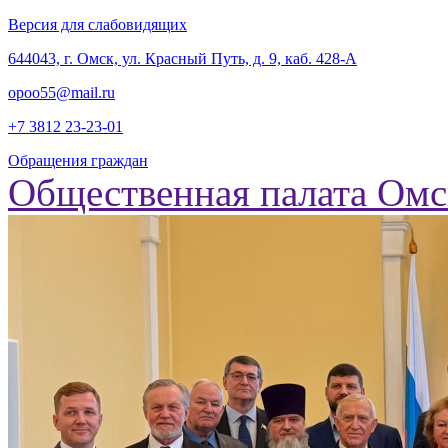
Версия для слабовидящих
‎644043, г. Омск, ул. Красный Путь, д. 9, каб. 428-А
opoo55@mail.ru
+7 3812
23-23-01
Обращения граждан
Общественная палата Омс