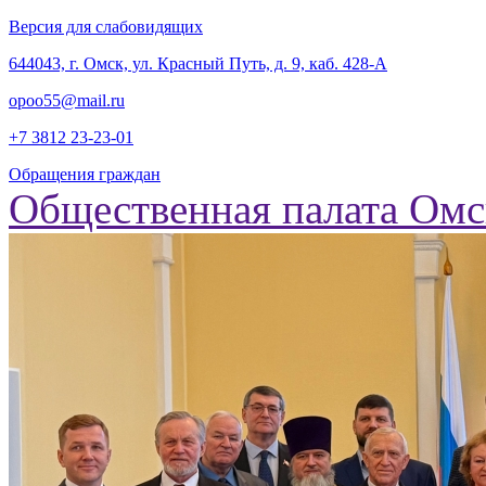
Версия для слабовидящих
‎644043, г. Омск, ул. Красный Путь, д. 9, каб. 428-А
opoo55@mail.ru
+7 3812
23-23-01
Обращения граждан
Общественная палата Омс