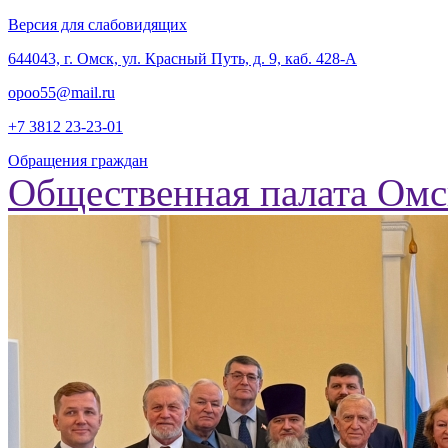
Версия для слабовидящих
‎644043, г. Омск, ул. Красный Путь, д. 9, каб. 428-А
opoo55@mail.ru
+7 3812
23-23-01
Обращения граждан
Общественная палата Омс