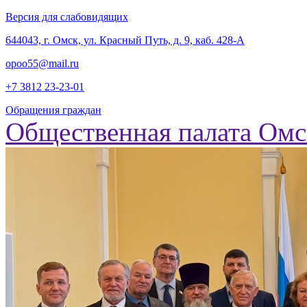
Версия для слабовидящих
‎644043, г. Омск, ул. Красный Путь, д. 9, каб. 428-А
opoo55@mail.ru
+7 3812
23-23-01
Обращения граждан
Общественная палата Омс