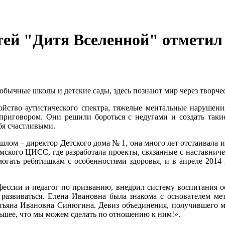
тей "Дитя Вселенной" отметил
обычные школы и детские сады, здесь познают мир через творче
ойство аутистического спектра, тяжелые ментальные нарушени
приговором. Они решили бороться с недугами и создать такие
бя счастливыми.
ошлом – директор Детского дома № 1, она много лет отстаивала
ского ЦИСС, где разработала проекты, связанные с наставнич
могать ребятишкам с особенностями здоровья, и в апреле 201
фессии и педагог по призванию, внедрил систему воспитания ос
развиваться. Елена Ивановна была знакома с основателем мет
тьяна Ивановна Синюгина. Девиз объединения, получившего м
льшее, что мы можем сделать по отношению к ним!».