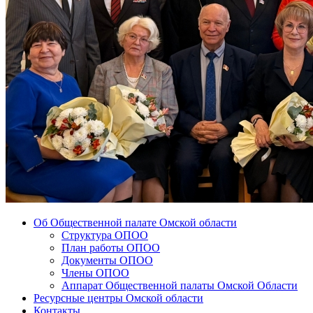
Об Общественной палате Омской области
Структура ОПОО
План работы ОПОО
Документы ОПОО
Члены ОПОО
Аппарат Общественной палаты Омской Области
Ресурсные центры Омской области
Контакты