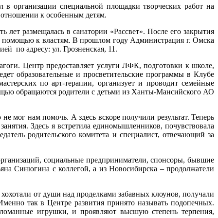
 в организации специальной площадки творческих работ на
 отношении к особенным детям.
ь лет размещалась в санатории «Рассвет». После его закрытия
за помощью к властям. В прошлом году Администрация г. Омска
ей по адресу: ул. Грозненская, 11.
агоги. Центр предоставляет услуги ЛФК, подготовки к школе,
ведет образовательные и просветительские программы в Клубе
мастерских по арт-терапии, организует и проводит семейные
мощью обращаются родители с детьми из Ханты-Мансийского АО
не мог нам помочь. А здесь вскоре получили результат. Теперь
 занятия. Здесь я встретила единомышленников, почувствовала
седатель родительского комитета и специалист, отвечающий за
 организаций, социальные предприниматели, спонсоры, бывшие
яна Синюгина с коллегой, а из Новосибирска – продолжатели
, хохотали от души над проделками забавных клоунов, получали
Именно так в Центре развития принято называть подопечных.
оломанные игрушки, и проявляют высшую степень терпения,