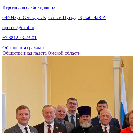
Версия для слабовидящих
‎644043, г. Омск, ул. Красный Путь, д. 9, каб. 428-А
opoo55@mail.ru
+7 3812
23-23-01
Обращения граждан
Общественная палата Омской области