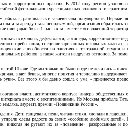
х и коррекционных практик. В 2012 году регион участвовал
ссийский фестиваль-конкурс социальных роликов о толерантном
 работала, развивалась и завоевывала популярность. Первые пят
 плата за аренду стала неподъемной, организация обратилась 
ие площадью более 1 тыс. кв. м вместе с огороженной территори
отники, психологи, дефектологи, логопеды, коррекционные пед
еменного пребывания, специализированных школьных классах, 
творческие способности на занятиях в театральной студии и 
иципальных районов, а также жители из других регионов. За по
в этой Школе. Где мы только не были и где не лечились – никто 
кричал, знает буквы, многие понятия и терпеливо выдерживает
ь руки». Без этого я бы давно сошла с ума, - признается пред
 органов власти, депутатского корпуса, лидеры общественных
 интерната вместе с воспитанниками. Из Москвы прибыла Тать
 земляка, лауреата премии «Подвижник России».
дения. Дети танцевали, пели, читали стихи, хлопали в ладошки
утирали слезы радости за своих «особенно любимых детей». 
к, никогда не ругают их за «поведение», разбросанные и п