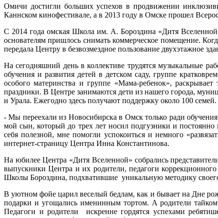
Омичи достигли больших успехов в продвижении инклюзивны
Каннском кинофестивале, а в 2013 году в Омске прошел Всеро
С 2014 года омская Школа им. А. Бороздина «Дитя Вселенной»
основателям пришлось снимать коммерческое помещение. Когда
передала Центру в безвозмездное пользование двухэтажное здан
На сегодняшний день в коллективе трудятся музыкальные раб
обучения и развития детей в детском саду, группе кратковр
особого материнства и группе «Мама-ребенок», раскрывает 
праздники. В Центре занимаются дети из нашего города, мун
и Урала. Ежегодно здесь получают поддержку около 100 семей.
- Мы переехали из Новосибирска в Омск только ради обучения 
мой сын, который до трех лет носил подгузники и постоянно 
себя полезной, мне помогли успокоиться и немного «развязат
интернет-страницу Центра Инна Константинова.
На юбилее Центра «Дитя Вселенной» собрались представители
выпускники Центра и их родители, педагоги коррекционного
Школы Бороздина, подхватившие уникальную методику своего
В уютном фойе царил веселый бедлам, как и бывает на Дне рож
подарки и угощались именинным тортом. А родители тайком 
Педагоги и родители искренне гордятся успехами ребятише