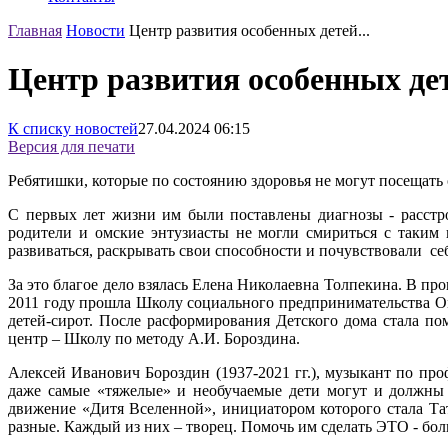
Главная
Новости
Центр развития особенных детей...
Центр развития особенных де
К списку новостей
27.04.2024
06:15
Версия для печати
Ребятишки, которые по состоянию здоровья не могут посещать 
С первых лет жизни им были поставлены диагнозы - расстр
родители и омские энтузиасты не могли смириться с таким 
развиваться, раскрывать свои способности и почувствовали се
За это благое дело взялась Елена Николаевна Толпекина. В пр
2011 году прошла Школу социального предпринимательства Ом
детей-сирот. После расформирования Детского дома стала по
центр – Школу по методу А.И. Бороздина.
Алексей Иванович Бороздин (1937-2021 гг.), музыкант по про
даже самые «тяжелые» и необучаемые дети могут и должны 
движение «Дитя Вселенной», инициатором которого стала Та
разные. Каждый из них – творец. Помочь им сделать ЭТО - бо