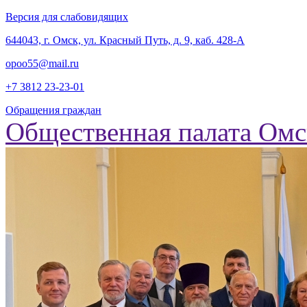
Версия для слабовидящих
‎644043, г. Омск, ул. Красный Путь, д. 9, каб. 428-А
opoo55@mail.ru
+7 3812
23-23-01
Обращения граждан
Общественная палата Омс