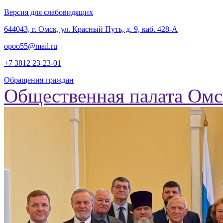
Версия для слабовидящих
‎644043, г. Омск, ул. Красный Путь, д. 9, каб. 428-А
opoo55@mail.ru
+7 3812
23-23-01
Обращения граждан
Общественная палата Омс