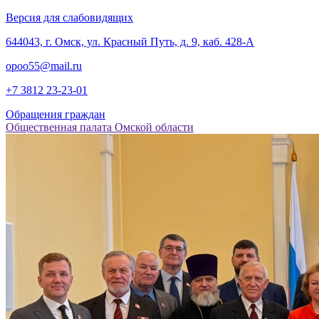
Версия для слабовидящих
‎644043, г. Омск, ул. Красный Путь, д. 9, каб. 428-А
opoo55@mail.ru
+7 3812
23-23-01
Обращения граждан
Общественная палата Омской области