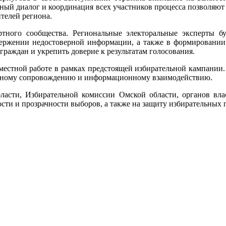
ивный диалог и координация всех участников процесса позволяю
ителей региона.
тного сообщества. Региональные электоральные эксперты бу
овержении недостоверной информации, а также в формировании
раждан и укрепить доверие к результатам голосования.
вместной работе в рамках предстоящей избирательной кампани
ртному сопровождению и информационному взаимодействию.
асти, Избирательной комиссии Омской области, органов власт
ости и прозрачности выборов, а также на защиту избирательных