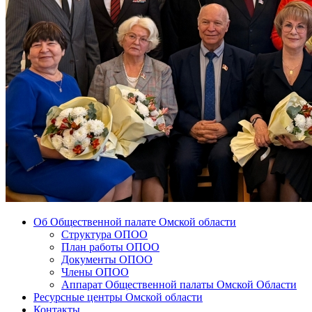
Об Общественной палате Омской области
Структура ОПОО
План работы ОПОО
Документы ОПОО
Члены ОПОО
Аппарат Общественной палаты Омской Области
Ресурсные центры Омской области
Контакты