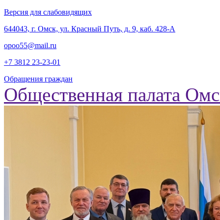
Версия для слабовидящих
‎644043, г. Омск, ул. Красный Путь, д. 9, каб. 428-А
opoo55@mail.ru
+7 3812
23-23-01
Обращения граждан
Общественная палата Омс