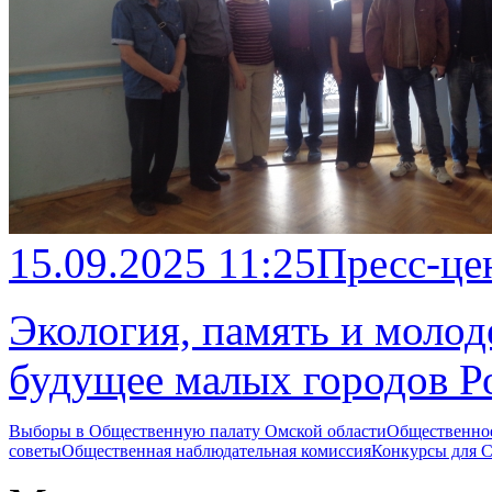
15.09.2025 11:25
Пресс-це
Экология, память и молод
будущее малых городов Р
Выборы в Общественную палату Омской области
Общественно
советы
Общественная наблюдательная комиссия
Конкурсы для