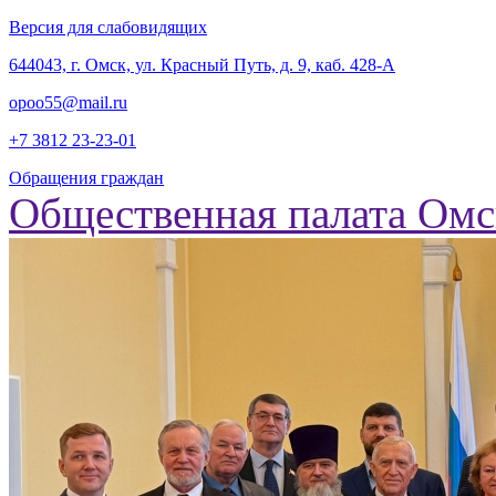
Версия для слабовидящих
‎644043, г. Омск, ул. Красный Путь, д. 9, каб. 428-А
opoo55@mail.ru
+7 3812
23-23-01
Обращения граждан
Общественная палата Омс