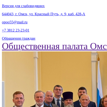
Версия для слабовидящих
‎644043, г. Омск, ул. Красный Путь, д. 9, каб. 428-А
opoo55@mail.ru
+7 3812
23-23-01
Обращения граждан
Общественная палата Омс