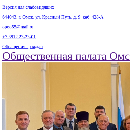
Версия для слабовидящих
‎644043, г. Омск, ул. Красный Путь, д. 9, каб. 428-А
opoo55@mail.ru
+7 3812
23-23-01
Обращения граждан
Общественная палата Омс