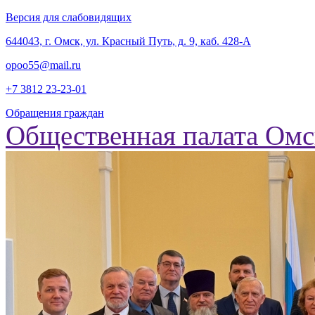
Версия для слабовидящих
‎644043, г. Омск, ул. Красный Путь, д. 9, каб. 428-А
opoo55@mail.ru
+7 3812
23-23-01
Обращения граждан
Общественная палата Омс