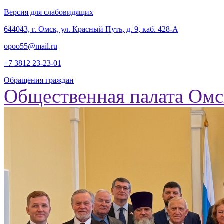
Версия для слабовидящих
‎644043, г. Омск, ул. Красный Путь, д. 9, каб. 428-А
opoo55@mail.ru
+7 3812
23-23-01
Обращения граждан
Общественная палата Омс