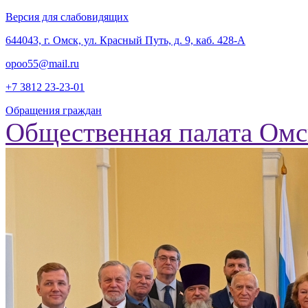
Версия для слабовидящих
‎644043, г. Омск, ул. Красный Путь, д. 9, каб. 428-А
opoo55@mail.ru
+7 3812
23-23-01
Обращения граждан
Общественная палата Омс