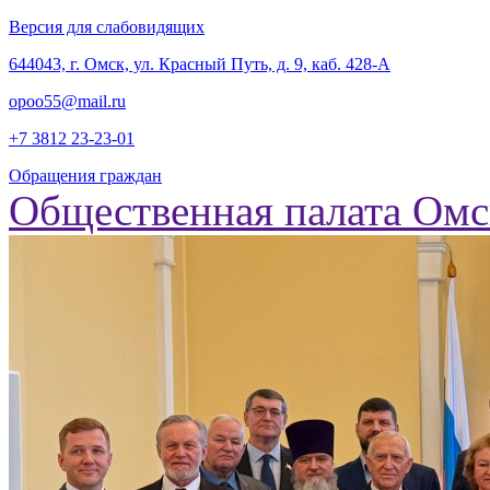
Версия для слабовидящих
‎644043, г. Омск, ул. Красный Путь, д. 9, каб. 428-А
opoo55@mail.ru
+7 3812
23-23-01
Обращения граждан
Общественная палата Омс