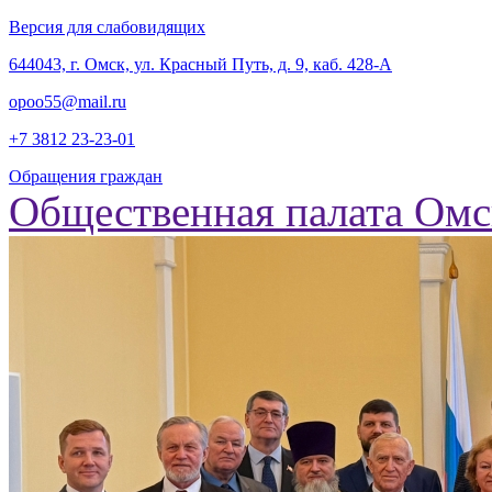
Версия для слабовидящих
‎644043, г. Омск, ул. Красный Путь, д. 9, каб. 428-А
opoo55@mail.ru
+7 3812
23-23-01
Обращения граждан
Общественная палата Омс