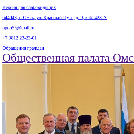
Версия для слабовидящих
‎644043, г. Омск, ул. Красный Путь, д. 9, каб. 428-А
opoo55@mail.ru
+7 3812
23-23-01
Обращения граждан
Общественная палата Омс