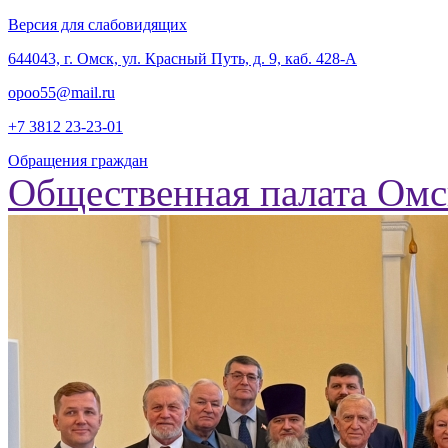
Версия для слабовидящих
‎644043, г. Омск, ул. Красный Путь, д. 9, каб. 428-А
opoo55@mail.ru
+7 3812
23-23-01
Обращения граждан
Общественная палата Омс