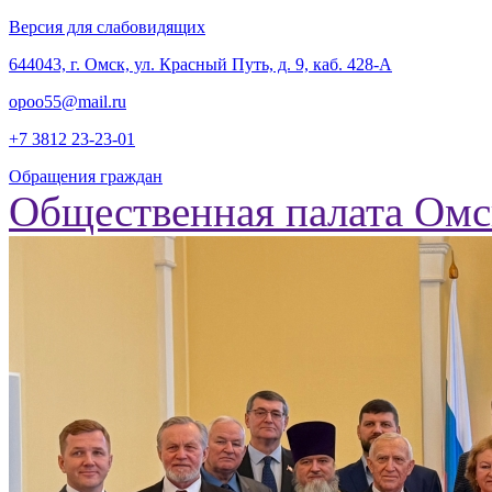
Версия для слабовидящих
‎644043, г. Омск, ул. Красный Путь, д. 9, каб. 428-А
opoo55@mail.ru
+7 3812
23-23-01
Обращения граждан
Общественная палата Омс