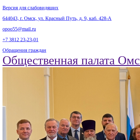
Версия для слабовидящих
‎644043, г. Омск, ул. Красный Путь, д. 9, каб. 428-А
opoo55@mail.ru
+7 3812
23-23-01
Обращения граждан
Общественная палата Омс