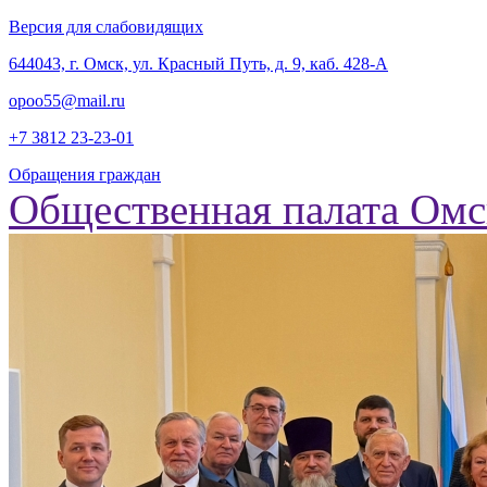
Версия для слабовидящих
‎644043, г. Омск, ул. Красный Путь, д. 9, каб. 428-А
opoo55@mail.ru
+7 3812
23-23-01
Обращения граждан
Общественная палата Омс