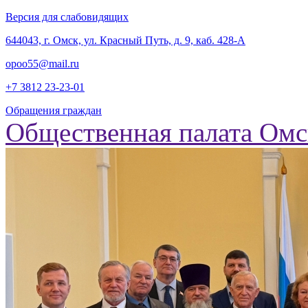
Версия для слабовидящих
‎644043, г. Омск, ул. Красный Путь, д. 9, каб. 428-А
opoo55@mail.ru
+7 3812
23-23-01
Обращения граждан
Общественная палата Омс