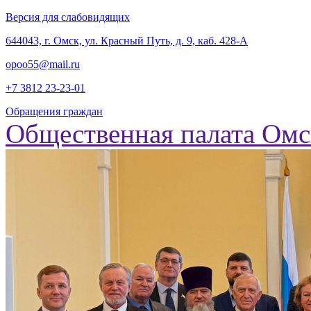
Версия для слабовидящих
‎644043, г. Омск, ул. Красный Путь, д. 9, каб. 428-А
opoo55@mail.ru
+7 3812
23-23-01
Обращения граждан
Общественная палата Омс