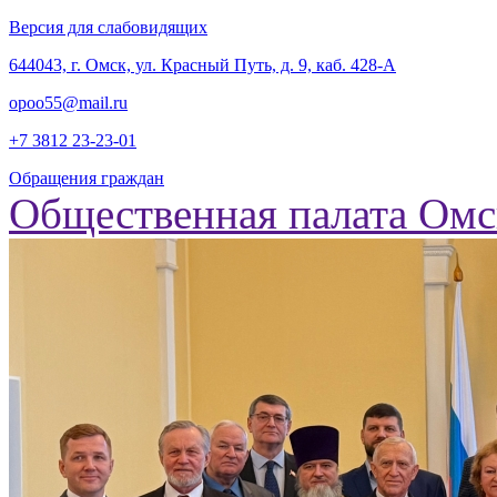
Версия для слабовидящих
‎644043, г. Омск, ул. Красный Путь, д. 9, каб. 428-А
opoo55@mail.ru
+7 3812
23-23-01
Обращения граждан
Общественная палата Омс