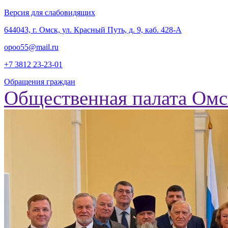
Версия для слабовидящих
‎644043, г. Омск, ул. Красный Путь, д. 9, каб. 428-А
opoo55@mail.ru
+7 3812
23-23-01
Обращения граждан
Общественная палата Омс