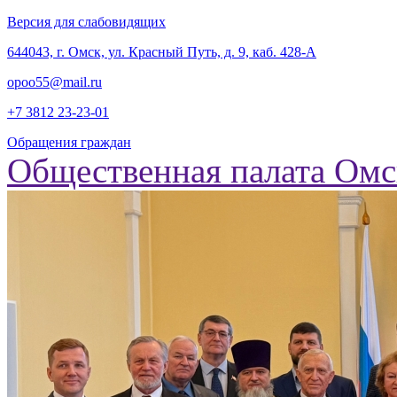
Версия для слабовидящих
‎644043, г. Омск, ул. Красный Путь, д. 9, каб. 428-А
opoo55@mail.ru
+7 3812
23-23-01
Обращения граждан
Общественная палата Омс