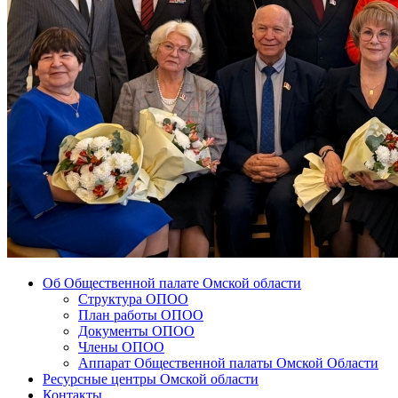
Об Общественной палате Омской области
Структура ОПОО
План работы ОПОО
Документы ОПОО
Члены ОПОО
Аппарат Общественной палаты Омской Области
Ресурсные центры Омской области
Контакты