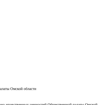
палаты Омской области
овно-нравственных ценностей Общественной палаты Омской