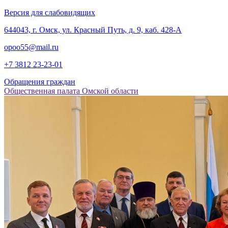
Версия для слабовидящих
‎644043, г. Омск, ул. Красный Путь, д. 9, каб. 428-А
opoo55@mail.ru
+7 3812
23-23-01
Обращения граждан
Общественная палата Омской области