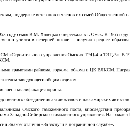
ектам, поддержке ветеранов и членов их семей Общественной п
953 году семья В.М. Халецкого переехала в г. Омск. В 1965 году
ременно учился в вечерней школе – получил среднее образова
ЛКСМ «Строительного управления Омских ТЭЦ-4 и ТЭЦ-5». В 197
ЛКСМ.
етными грамотами райкома, горкома, обкома и ЦК ВЛКСМ. Нагр
естителем заведующего общим отделом.
рисвоена квалификация юриста.
одственного объединения автовокзалов и пассажирских автостан
чальником Омского таможенного поста, впоследствии преоб
тами Западно-Сибирского таможенного управления. Награжден
ии Знаком отличия «За заслуги в пограничной службе».