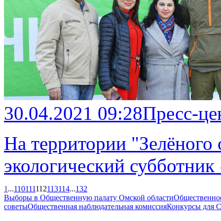
30.04.2021 09:28
Пресс-це
На территории "Зелёного 
экологический субботник
1
...
110
111
112
113
114
...
132
Выборы в Общественную палату Омской области
Общественно
советы
Общественная наблюдательная комиссия
Конкурсы для