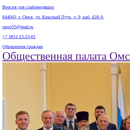
Версия для слабовидящих
‎644043, г. Омск, ул. Красный Путь, д. 9, каб. 428-А
opoo55@mail.ru
+7 3812
23-23-01
Обращения граждан
Общественная палата Омс