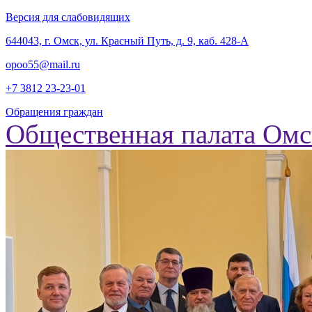
Версия для слабовидящих
‎644043, г. Омск, ул. Красный Путь, д. 9, каб. 428-А
opoo55@mail.ru
+7 3812
23-23-01
Обращения граждан
Общественная палата Омс