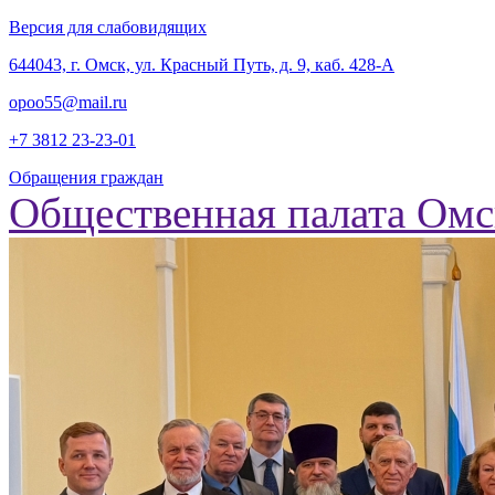
Версия для слабовидящих
‎644043, г. Омск, ул. Красный Путь, д. 9, каб. 428-А
opoo55@mail.ru
+7 3812
23-23-01
Обращения граждан
Общественная палата Омс